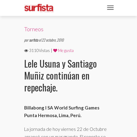
REVISTA DIGITAL
NAVEGACIÓN
TAPAS
Torneos
NOTICIAS
por
surfista
el 22 octubre, 2010
SECCIONES
3110Vistas |
Me gusta
Lele Usuna y Santiago
ENTREVISTAS
Muñiz continúan en
FOTOS
repechaje.
VIDEOS
Billabong I SA World Surfing Games
Punta Hermosa, Lima, Perú.
La jornada de hoy viernes 22 de Octubre
arrancó con un mar grande. El reporte se