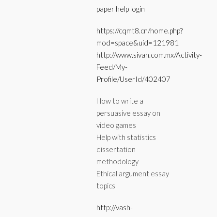
paper help login
https://cqmt8.cn/home.php?
mod=space&uid=121981
http://www.sivan.com.mx/Activity-
Feed/My-
Profile/UserId/402407
How to write a
persuasive essay on
video games
Help with statistics
dissertation
methodology
Ethical argument essay
topics
http://vash-