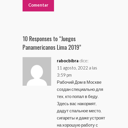
10 Responses to “Juegos
Panamericanos Lima 2019”
rabocbibra
dice:
11 agosto, 2022 a las
3:59 pm
Рабочий Дом в Москве
создан специально для
тех, кто попал в беду.
Здесь вас накормят,
дадут спальное место,
сигареты и даже устроят
на хорошую работу с