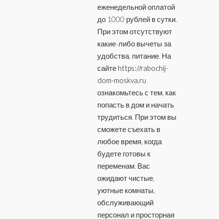
еженедельной оплатой
до 1000 рублей в сутки.
При этом отсутствуют
какие-либо вычеты за
удобства, питание. На
сайте
https://rabochij-
dom-moskva.ru
ознакомьтесь с тем, как
попасть в дом и начать
трудиться. При этом вы
сможете съехать в
любое время, когда
будете готовы к
переменам. Вас
ожидают чистые,
уютные комнаты,
обслуживающий
персонал и просторная