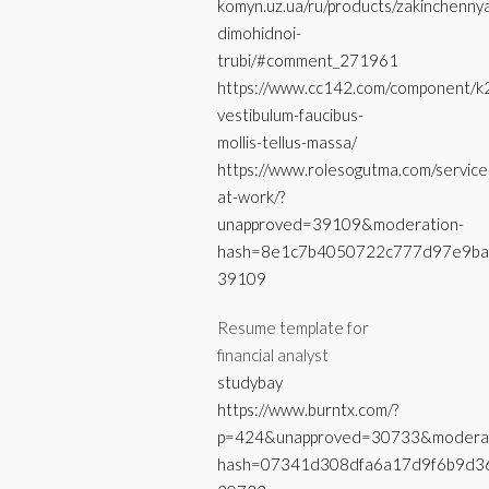
komyn.uz.ua/ru/products/zakinchenny
dimohidnoi-
trubi/#comment_271961
https://www.cc142.com/component/k2
vestibulum-faucibus-
mollis-tellus-massa/
https://www.rolesogutma.com/service
at-work/?
unapproved=39109&moderation-
hash=8e1c7b4050722c777d97e9ba
39109
Resume template for
financial analyst
studybay
https://www.burntx.com/?
p=424&unapproved=30733&moderat
hash=07341d308dfa6a17d9f6b9d3