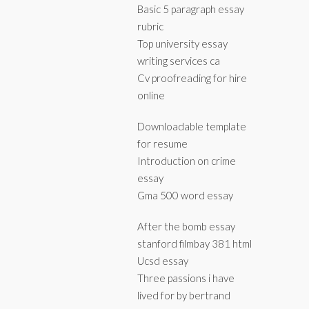
Basic 5 paragraph essay
rubric
Top university essay
writing services ca
Cv proofreading for hire
online
Downloadable template
for resume
Introduction on crime
essay
Gma 500 word essay
After the bomb essay
stanford filmbay 381 html
Ucsd essay
Three passions i have
lived for by bertrand