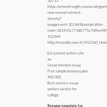
30733
https://orionstrength.com/uncategori
new-normal-nutrient-
density/?
unapproved=102469&moderation-
hash=281935c77180775c7d9ee49f
102469
http://mcanallys.mex.tl/1952360_Hom
Esl content writers site
au
Great emotion essay
Free sample business plan
900 000
Best masters essay
writers service for
college
Resume template for