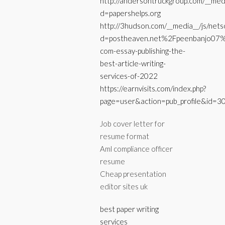
http://andersontruckgroup.com/__medi
d=papershelps.org
http://3hudson.com/__media__/js/nets
d=postheaven.net%2Fpeenbanjo07%
com-essay-publishing-the-
best-article-writing-
services-of-2022
https://earnvisits.com/index.php?
page=user&action=pub_profile&id=
Job cover letter for
resume format
Aml compliance officer
resume
Cheap presentation
editor sites uk
best paper writing
services