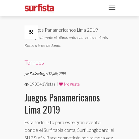
REVISTA DIGITAL
NAVEGACIÓN
TAPAS
NOTICIAS
El equipo durante el último entrenamiento en Punta
Rocas a fines de Junio.
SECCIONES
ENTREVISTAS
Torneos
por
SurfistaMag
el 12 julio, 2019
FOTOS
198041Vistas |
Me gusta
VIDEOS
Juegos Panamericanos
Lima 2019
Está todo listo para este gran evento
donde el Surf tabla corta, Surf Longboard, el
SUP Surf y Race competirán por primera vez