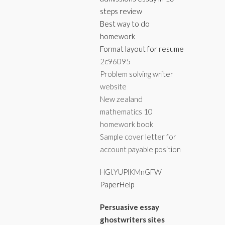
steps review
Best way to do
homework
Format layout for resume
2c96095
Problem solving writer
website
New zealand
mathematics 10
homework book
Sample cover letter for
account payable position
HGtYUPlKMnGFW
PaperHelp
Persuasive essay
ghostwriters sites