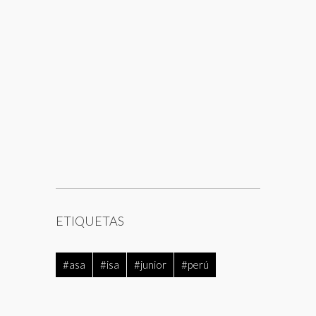
ETIQUETAS
#asa
#isa
#junior
#perú