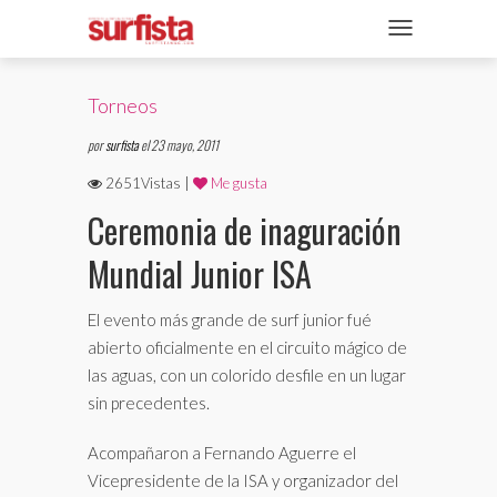
REVISTA DIGITAL
NAVEGACIÓN
TAPAS
Torneos
NOTICIAS
por
surfista
el 23 mayo, 2011
SECCIONES
2651Vistas |
Me gusta
Ceremonia de inaguración
ENTREVISTAS
Mundial Junior ISA
FOTOS
VIDEOS
El evento más grande de surf junior fué
abierto oficialmente en el circuito mágico de
las aguas, con un colorido desfile en un lugar
sin precedentes.
Acompañaron a Fernando Aguerre el
Vicepresidente de la ISA y organizador del