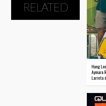
RELATED
Hang Loo
Aymara R
Larreta 