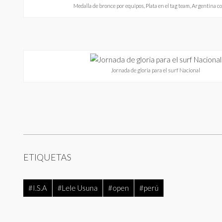
Medalla de bronce por equipos, Plata en el tag team, Argentina co
Jornada de gloria para el surf Nacional
ETIQUETAS
#I.S.A
#Lele Usuna
#open
#perú