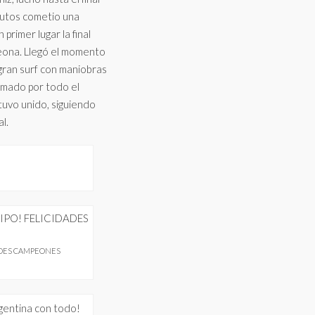
nutos cometio una
 primer lugar la final
ona. Llegó el momento
ran surf con maniobras
amado por todo el
stuvo unido, siguiendo
l.
DADES CAMPEONES