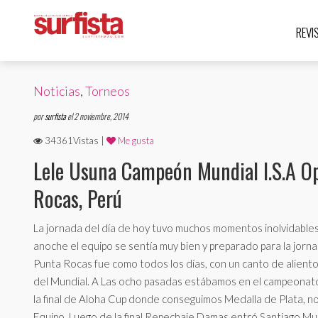
REVI
Noticias
,
Torneos
por
surfista
el 2 noviembre, 2014
34361Vistas |
Me gusta
Lele Usuna Campeón Mundial I.S.A O
Rocas, Perú
La jornada del día de hoy tuvo muchos momentos inolvidables
anoche el equipo se sentía muy bien y preparado para la jornada
Punta Rocas fue como todos los días, con un canto de aliento, 
del Mundial. A Las ocho pasadas estábamos en el campeonato,
la final de Aloha Cup donde conseguimos Medalla de Plata, no
Equipo. Luego de la final Repechaje Damas entró Santiago Muñiz