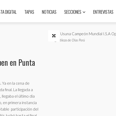
STA DIGITAL
TAPAS
NOTICIAS
SECCIONES
ENTREVISTAS
Foto gentileza de Olas Perú
pen en Punta
. Ya en la cena de
 final. La llegada a
llegaba el último día
 en primera instancia
table participación del
, luchó hasta el final