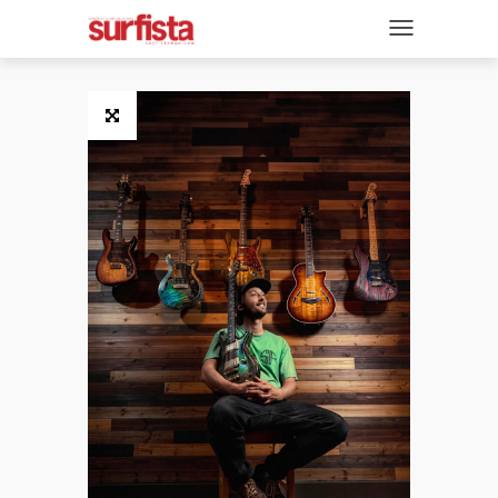
REVISTA DIGITAL
NAVEGACIÓN
TAPAS
NOTICIAS
SECCIONES
ENTREVISTAS
FOTOS
VIDEOS