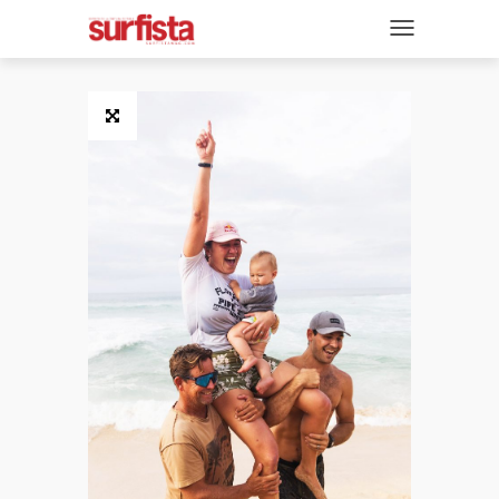
REVISTA DIGITAL
NAVEGACIÓN
TAPAS
NOTICIAS
SECCIONES
ENTREVISTAS
FOTOS
VIDEOS