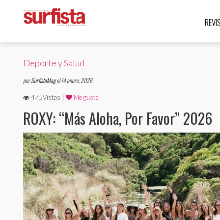
REVI
Deporte y Salud
por
SurfistaMag
el 14 enero, 2026
475Vistas |
Me gusta
ROXY: “Más Aloha, Por Favor” 2026