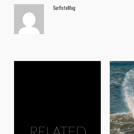
SurfistaMag
RELATED