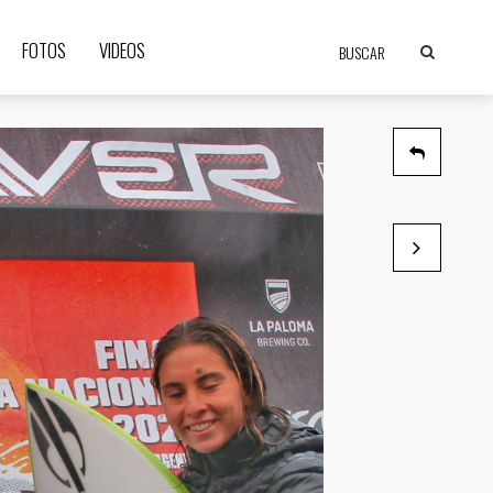
FOTOS
VIDEOS
Franco Radziu
por SurfistaMag