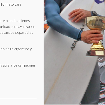
l formato para
ba vibrando quienes
guridad para avanzar en
nde ambos deportistas
o titulo argentino y
onsagra a los campeones