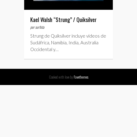
Kael Walsh “Strung” / Quiksilver
por surfista
Strung de Quiksilver incluye vídeos de
Sudáfrica, Namibia, India, Australia
Occidental y…
Cooked with love by
Favethemes