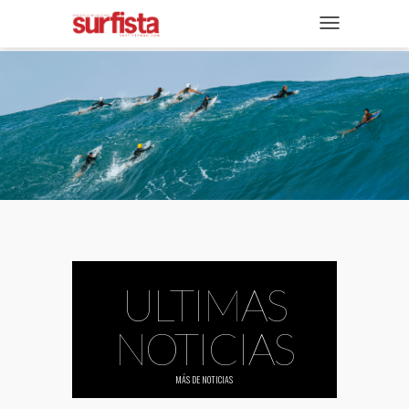
REVISTA DIGITAL
NAVEGACIÓN
TAPAS
NOTICIAS
SECCIONES
ENTREVISTAS
FOTOS
VIDEOS
ULTIMAS
NOTICIAS
MÁS DE
NOTICIAS