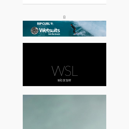
8
WSL
MÁS DE
SURF