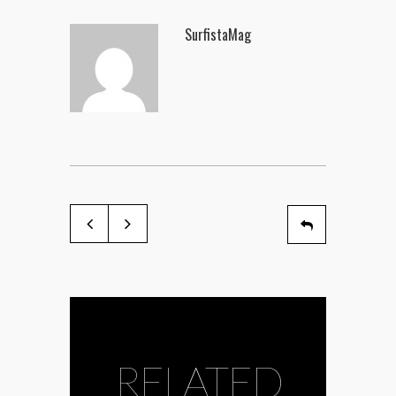
SurfistaMag
RELATED