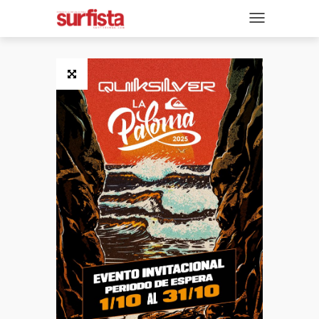
REVISTA DIGITAL
NAVEGACIÓN
TAPAS
NOTICIAS
SECCIONES
ENTREVISTAS
FOTOS
VIDEOS