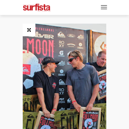
REVISTA DIGITAL
NAVEGACIÓN
TAPAS
NOTICIAS
SECCIONES
ENTREVISTAS
FOTOS
VIDEOS