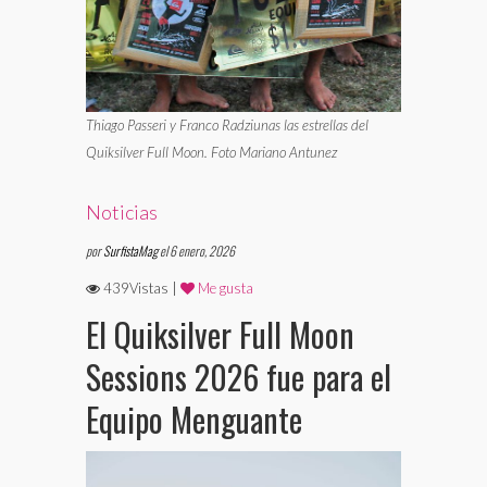
Thiago Passeri y Franco Radziunas las estrellas del
Quiksilver Full Moon. Foto Mariano Antunez
Noticias
por
SurfistaMag
el 6 enero, 2026
439Vistas |
Me gusta
El Quiksilver Full Moon
Sessions 2026 fue para el
Equipo Menguante