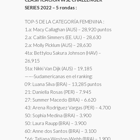
SERIES 2022 – 5 rondas :
TOP-5 DE LA CATEGORÍA FEMENINA :
1.a: Macy Callaghan (AUS) – 28,920 puntos
2.a: Caitlin Simmers (EE. UU.) – 28,630
2.a: Molly Picklum (AUS) – 28,630
4ta: Bettylou Sakura Johnson (HAV) –
26,915
5ta: Nikki Van Dijk (AUS) – 19,185
——-Sudamericanas en el ranking:
09: Luana Silva (BRA) – 13,285 puntos
21: Daniella Rosas (PER) – 7.945
27: Summer Macedo (BRA) – 6.620
43: Arena Rodriguez Vargas (PER) – 4.700
50: Sophia Medina (BRA) – 3.900
50: Laura Raupp (BRA) – 3.900
60: Anne dos Santos (BRA) – 3.100
*66: Tatiana Weston-Webb (BRA) – 1.900