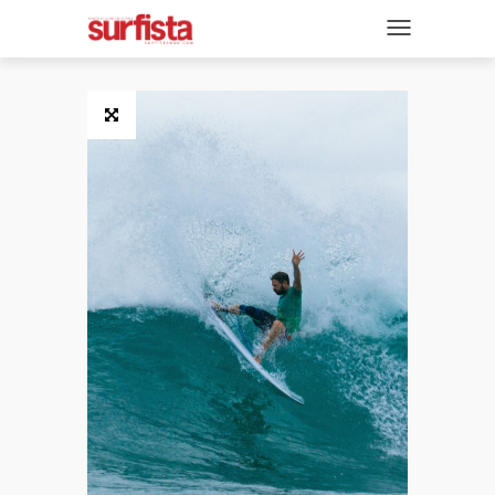
REVISTA DIGITAL
NAVEGACIÓN
TAPAS
NOTICIAS
SECCIONES
ENTREVISTAS
FOTOS
VIDEOS