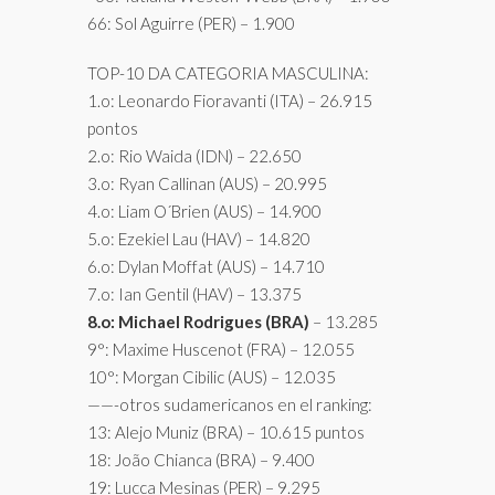
66: Sol Aguirre (PER) – 1.900
TOP-10 DA CATEGORIA MASCULINA:
1.o: Leonardo Fioravanti (ITA) – 26.915
pontos
2.o: Rio Waida (IDN) – 22.650
3.o: Ryan Callinan (AUS) – 20.995
4.o: Liam O´Brien (AUS) – 14.900
5.o: Ezekiel Lau (HAV) – 14.820
6.o: Dylan Moffat (AUS) – 14.710
7.o: Ian Gentil (HAV) – 13.375
8.o: Michael Rodrigues (BRA)
– 13.285
9°: Maxime Huscenot (FRA) – 12.055
10°: Morgan Cibilic (AUS) – 12.035
——-otros sudamericanos en el ranking:
13: Alejo Muniz (BRA) – 10.615 puntos
18: João Chianca (BRA) – 9.400
19: Lucca Mesinas (PER) – 9.295