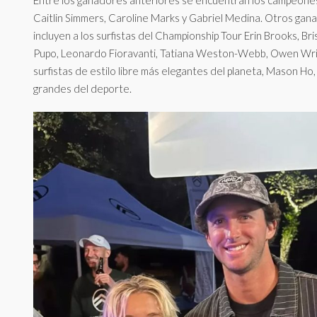
Entre los ganadores anteriores se encuentran los campeone
Caitlin Simmers, Caroline Marks y Gabriel Medina. Otros ga
incluyen a los surfistas del Championship Tour Erin Brooks, B
Pupo, Leonardo Fioravanti, Tatiana Weston-Webb, Owen Wrig
surfistas de estilo libre más elegantes del planeta, Mason H
grandes del deporte.