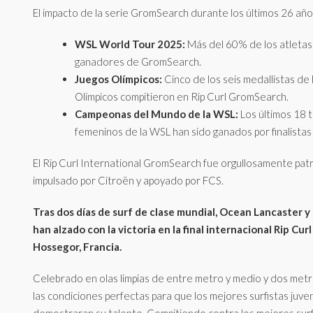
El impacto de la serie GromSearch durante los últimos 26 año
WSL World Tour 2025:
Más del 60% de los atletas
ganadores de GromSearch.
Juegos Olímpicos:
Cinco de los seis medallistas de 
Olímpicos compitieron en Rip Curl GromSearch.
Campeonas del Mundo de la WSL:
Los últimos 18 t
femeninos de la WSL han sido ganados por finalist
El Rip Curl International GromSearch fue orgullosamente pat
impulsado por Citroën y apoyado por FCS.
Tras dos días de surf de clase mundial, Ocean Lancaster y
han alzado con la victoria en la final internacional Rip C
Hossegor, Francia.
Celebrado en olas limpias de entre metro y medio y dos metr
las condiciones perfectas para que los mejores surfistas juve
demostraran su talento. Compitiendo contra los mejores sur