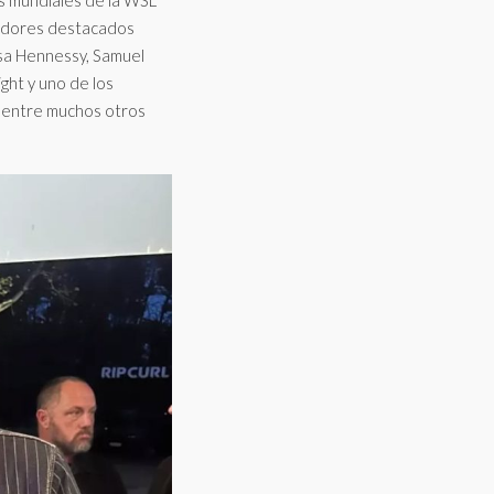
s mundiales de la WSL
nadores destacados
risa Hennessy, Samuel
ht y uno de los
o, entre muchos otros