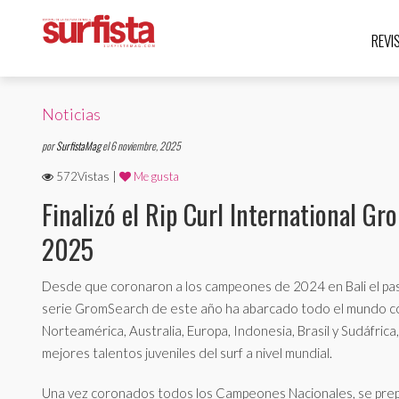
REVI
Noticias
por
SurfistaMag
el 6 noviembre, 2025
572Vistas |
Me gusta
Finalizó el Rip Curl International G
2025
Desde que coronaron a los campeones de 2024 en Bali el pa
serie GromSearch de este año ha abarcado todo el mundo c
Norteamérica, Australia, Europa, Indonesia, Brasil y Sudáfrica
mejores talentos juveniles del surf a nivel mundial.
Una vez coronados todos los Campeones Nacionales, se prepa