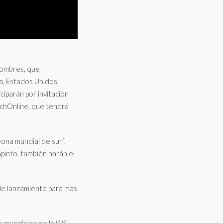
hombres, que
ia, Estados Unidos,
ciparán por invitación
rchOnline, que tendrá
ona mundial de surf,
apinto, también harán el
de lanzamiento para más