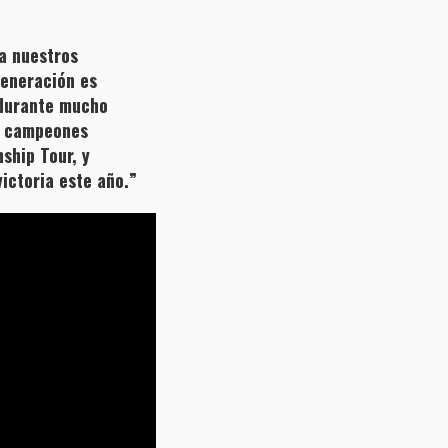
a nuestros
 generación es
 durante mucho
a campeones
ship Tour, y
victoria este año.”