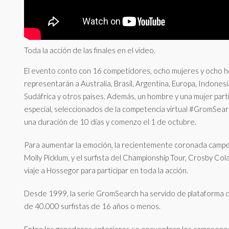
Toda la acción de las finales en el video.
El evento conto con 16 competidores, ocho mujeres y ocho 
representarán a Australia, Brasil, Argentina, Europa, Indones
Sudáfrica y otros países. Además, un hombre y una mujer parti
especial, seleccionados de la competencia virtual #GromSea
una duración de 10 días y comenzo el 1 de octubre.
Para aumentar la emoción, la recientemente coronada campe
Molly Picklum, y el surfista del Championship Tour, Crosby Col
viaje a Hossegor para participar en toda la acción.
Desde 1999, la serie GromSearch ha servido de plataforma 
de 40.000 surfistas de 16 años o menos.