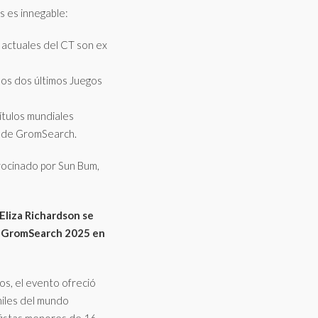
s es innegable:
 actuales del CT son ex
los dos últimos Juegos
ítulos mundiales
as de GromSearch.
rocinado por Sun Bum,
 Eliza Richardson se
url GromSearch 2025 en
os, el evento ofreció
niles del mundo
fistas menores de 16