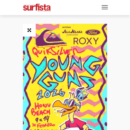
REVISTA DIGITAL
NAVEGACIÓN
TAPAS
NOTICIAS
SECCIONES
ENTREVISTAS
FOTOS
VIDEOS