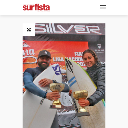
REVISTA DIGITAL
NAVEGACIÓN
TAPAS
NOTICIAS
SECCIONES
ENTREVISTAS
FOTOS
VIDEOS