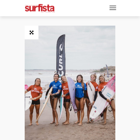
REVISTA DIGITAL
NAVEGACIÓN
TAPAS
NOTICIAS
SECCIONES
ENTREVISTAS
FOTOS
VIDEOS