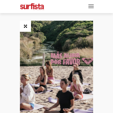
REVISTA DIGITAL
NAVEGACIÓN
TAPAS
NOTICIAS
SECCIONES
ENTREVISTAS
FOTOS
VIDEOS